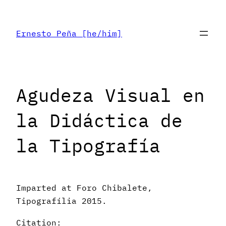
Skip
to
Ernesto Peña [he/him]
content
Agudeza Visual en
la Didáctica de
la Tipografía
Imparted at Foro Chibalete,
Tipografília 2015.
Citation: